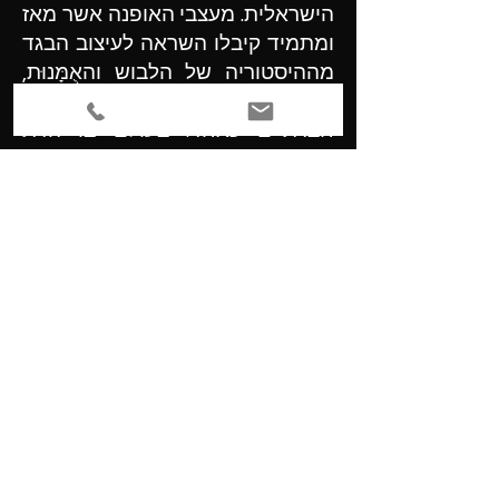
הישראלית.
מעצבי האופנה אשר מאז
ומתמיד קיבלו השראה לעיצוב הבגד
מההיסטוריה של הלבוש והאֻמָּנוּת,
הם מכתיבי טרנדים ופרשנים
חברתיים כאחד. בעולם בו הדת
והפולחן טבועים כמעט בכל, אין זה
מפתיע לראות כי השיח בין שני
הדברים משפיע על האופנה.
בתערוכה נבחנת בדרך ויזואלית
מפגש בין עשרה פריטים שנבחרו
מהאוסף, לבגדי הוט קוטור. הטקסטיל
ממנו עוצב הבגד הינו ראי להשראה
ששאבו המעצבים מתשמישי
הקדושה
של יהדות איטליה.ש