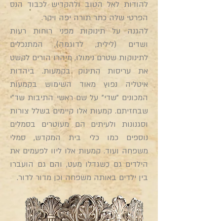
להודות לאל הטוב ולהקדיש לכבוד הנס
הפרטי שלה כתר תורה יפה ויקר.
להגנה על תינוקות מפני רוחות רעות
ושדים (לילית, לדוגמה), המתנכלים
לתינוקות שטרם נימולו, מיהרו הורים לקשט
את עריסות התינוק בקמעות. ביהדות
איטליה נפוץ מאוד השימוש בקמעות
המכונים "שדי" על שם ראשי התיבות שד"י
שבחזיתם. קמעות אלו קיימים בשלל צורות
וסגנונות ולעיתים הם מעוטרים בסמלים
נוספים כמו כלי בית המקדש, סמלי
משפחה ועוד. קמעות אלו ליוו לפעמים את
הילדים גם כשגדלו מעט, והם גם הועברו
בין ילדים באותה משפחה וכן מדור לדור.