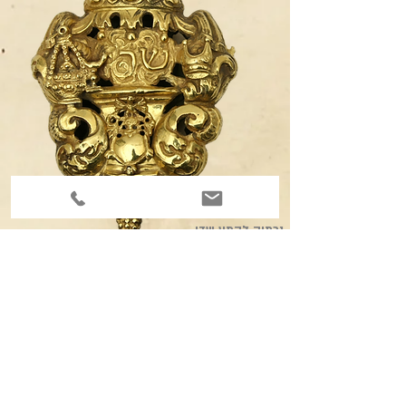
נרתיק לקמע שדי
אנקונה,
1817-1802
כסף חקוק ומוזהב
ON 0362