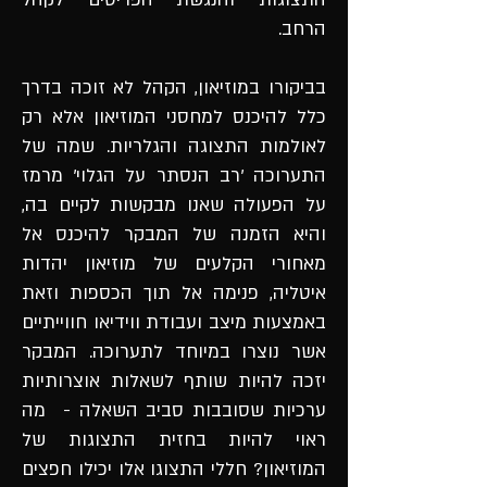
הרחב.
בביקורו במוזיאון, הקהל לא זוכה בדרך
כלל להיכנס למחסני המוזיאון אלא רק
לאולמות התצוגה והגלריות. שמה של
התערוכה 'רב הנסתר על הגלוי' מרמז
על הפעולה שאנו מבקשות לקיים בה,
והיא הזמנה של המבקר להיכנס אל
מאחורי הקלעים של מוזיאון יהדות
איטליה, פנימה אל תוך הכספות וזאת
באמצעות מיצב ועבודת ווידיאו חווייתיים
אשר נוצרו במיוחד לתערוכה. המבקר
יזכה להיות שותף לשאלות אוצרותיות
ערכיות שסובבות סביב השאלה - מה
ראוי להיות בחזית התצוגות של
המוזיאון? חללי התצוגו אלו יכילו חפצים