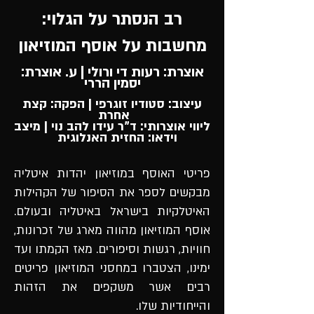
רב הנסתר על הגלוי:
מחשבות על אוסף המוזיאון
אוצרת: רעות די ורולי | ע. אוצרת:
יסמין הררי
עיצוב: סטודיו זוגרפי | הפקה: קצת
אחרת
ליווי אוצרותי: ד"ר עידו להב נוי | מיצב
וידאו: החזית האנלוגית
פריטי האוסף במוזיאון יהדות איטליה
מבקשים לספר את הסיפור של הקהילות
האיטלקיות בישראל באיטליה ובעולם.
אוסף המוזיאון מהווה מארג של זכרונות,
חוויות, רגשות וסיפורים. מאז הקמתו ועד
ימינו, הצטברו במחסני המוזיאון פריטים
רבים אשר משקפים את הזהות
והייחודיות שלו.