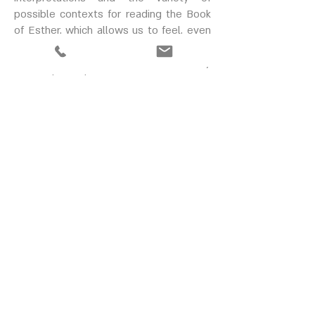
possible contexts for reading the Book
of Esther, which allows us to feel, even
today, with vivid passion and interest,
the relevance of this book to our history
as a nation and as women.
We have chosen works by artists mostly
from Italy and Israel, which interpret the
themes and narratives in varieties of
manners. The practice of disguise, of
hidden identity, was given spiritual
significance over the generations, and it
characterizes other cultures. Some of
the selected works are also our
interpretation as curators of the scroll
meanings and the symbolism
surrounding it. This is done from a
feminist, sociological, and historical
perspective.