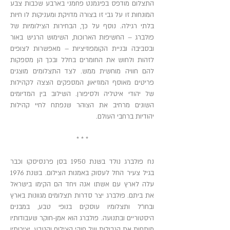
התצלום מודפס בפיגמנט פחמני בארבע שכבות צבע
המונחות זו על גבי זו בצורה מדויקת ומעניקות לו חיות
בלתי רגילה. נוסף על כך, הבחירות הצילומיות של
פולברג – החשיפות הארוכות, השימוש הרגיש באור
ובסביבה ובניית הקומפוזיציות – מאפשרות לצופים
לזהות ולחוש את החומרים בחלל ובכך הן מספקות
להם חוויה מוחשית ממש. לצד התצלומים מוצגים
פריטים מאוסף המוזיאון, המספקים הצצה לקהילות
של יהודי איטליה ולסיפורן. השילוב בין המדיומים
השונים מרחיב את הצוהר שנפתח לחיי קהילות
יהודיות ברחבי העולם.
* * *
נח פולברג נולד בשנת 1950 בסן פרנסיסקו וכבר
בגיל צעיר החל לעסוק באמנות הצילום. בשנת 1976
עלה לארץ עם אשתו אנה ויחד הם הקימו בישראל
את ביתם. פולברג יצר סדרות תצלומים מגוונות בארץ
ובחו"ל ותצלומיו עוסקים בנופי טבע, במבנים
היסטוריים ובתנועה. פולברג הוא אמן-חוקר שעבודותיו
מותחות את הגבולות של חוקי הצילום והטבע. יצירותיו