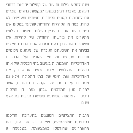
שנה למסע צילום ותיעוד של קהילות יהודיות ברחבי
העולם. פולברג הגיע במסעו למקומות גדולים ומוכרים
וגם למקומות קטנים ונסתרים, חשובים ומעניינים לא
פחות. כמה מן הקהילות היהודיות שתיעד במסעו אינן
קיימות עוד, אחרות עדיין פעילות וחיוניות. תצלומיו
מתעדים את מורשתן היהודית של קהילות אלו
ומשמרים את זכרן. בעת ובעונה אחת הם גם מציגים
בבירור את השפעתם הניכרת של מנהגים מקומיים
ותרבות מקומית על חיי היהודים ועל הבחירות
האדריכליות והאמנותיות בעיצוב בתי הכנסת של אותן
קהילות. התצלומים אינם מראים אפוא רק את
האדריכלות ואת היופי של בתי התפילה, אלא גם
מספרים על חוסנן של הקהילות היהודיות, אשר
למרות מגוון התרבויות שבהן צמחו הן חולקות
היסטוריה ואמונה משותפת ששימרו תרבות בת אלף
שנים.
מרבית התצלומים המוצגים בתערוכה הודפסו
בטכניקת evercolor, שאינה בשימוש עוד, והם
מהאחרונים שהודפסו באמצעותה. בטכניקה זו