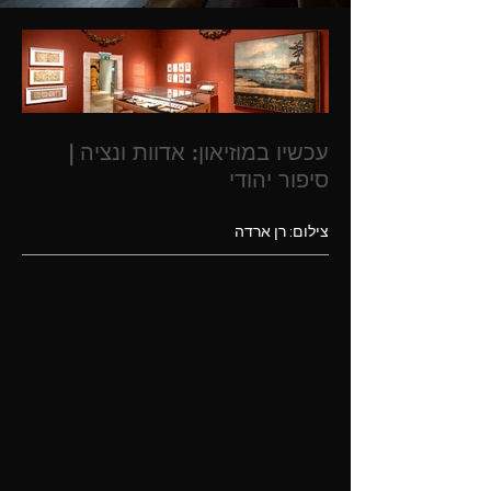
עכשיו במוזיאון: אדוות ונציה |
סיפור יהודי
התערוכה אדוות ונציה מזמינה אתכם למסע
דרך זיכרון, חוסן ויצירתיות, ומחברת עבר
צילום: רן ארדה
והווה על פני מאות שנים של חיים יהודיים.
מהסמטאות הצרות של ונציה אל ליבה של
ירושלים, אדוות ונציה חוגגת את היצירתיות,
הלמידה והתקווה שקיימו את החיים היהודיים
לאורך הדורות – עדות חיה לחוסן, לכוח
ההתחדשות ולקשרים שלא יינתקו בין הזיכרון
הקולקטיבי היהודי ובין עתידו.