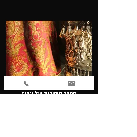
החצר היהודית של ונציה
התערוכה באה לציין חמש מאות שנים להקמתו של
הגטו היהודי של ונציה, תוך מתן דגש לאמביוולנטיות
של מוסד הגטו, ובעת ובעונה אחת, את יחסי הגומלין
שנרקמו בין היהודים לבין הממשל של הרפובליקה
הוונציאנית במרוצת מאות השנים שבהם חיו היהודים
בשכנות ממושכת בלגונה.