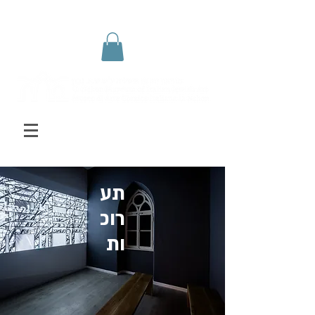
תע
רוכ
ות